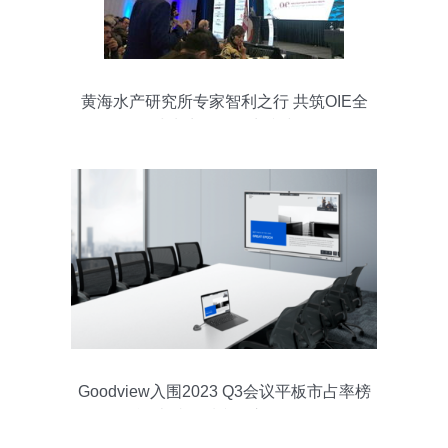
黄海水产研究所专家智利之行 共筑OIE全
球水生动物卫生防线
Goodview入围2023 Q3会议平板市占率榜
单 卓越品质赢得市场认可