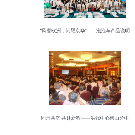
“风靡欧洲，闪耀京华”——泡泡车产品说明
会北京站圆满落幕，专业会议服务获赞誉
同舟共济 共赴新程——洪张中心佛山分中
心成立两周年庆典暨服务提升会议侧记