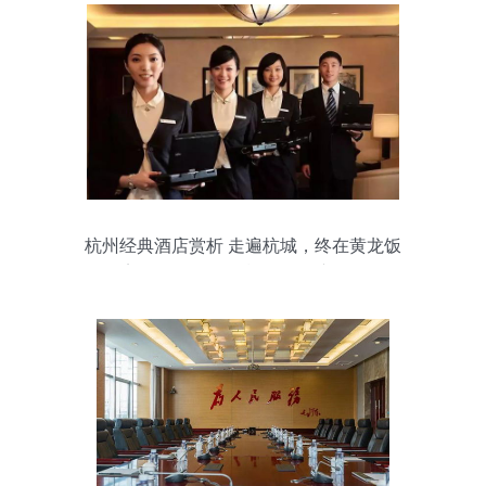
杭州经典酒店赏析 走遍杭城，终在黄龙饭
店寻得那一抹西湖记忆 会议服务