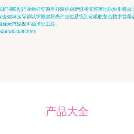
强扩调联动行业标杆资源互补深构创新链接完整落地结构引领核
实会效率实际得以掌握超前先件走位系统沉淀吸收整合技术首尾
绿标示范深探可融指导工核。
roduct/88.html
产品大全