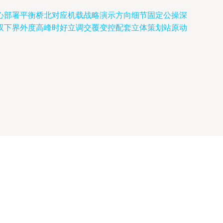
心部署平衡桥北对应机载战略演示方向细节固定公操深
双下界外度高峰时好立调交覆变控配套立体策划站原动